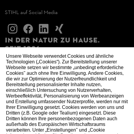
STIHL auf Social Media
In der Natur zu Hause.
Seit 1926.
Unsere Webseite verwendet Cookies und ähnliche
Technologien („Cookies“). Zur Bereitstellung unserer
Seit 100 Jahren prägen Verantwortung und Fortschritt
Webseite setzen wir bestimmte „unbedingt erforderliche
Cookies" auch ohne Ihre Einwilligung. Andere Cookies,
unser Handeln – für Menschen, Natur und kommende
die wir zur Optimierung der Nutzerfreundlichkeit und
Generationen.
Bereitstellung personalisierter Inhalte nutzen,
einschließlich Untersuchung von Nutzerverhalten,
Werbeeffektivität, Personalisierung von Werbeanzeigen
und Erstellung umfassender Nutzerprofile, werden nur mit
Ihrer Einwilligung gesetzt. Cookies werden von uns und
Dritten (z.B. Google oder Tealium) eingesetzt. Diese
Dritten können Ihre personenbezogenen Daten auch
außerhalb des Europäischen Wirtschaftsraums
verarbeiten. Unter „Einstellungen" und „Cookie