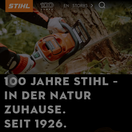
der
Seite
EN
STORYS
anspringen
100 Jahre STIHL –
In der Natur
zuhause.
Seit 1926.