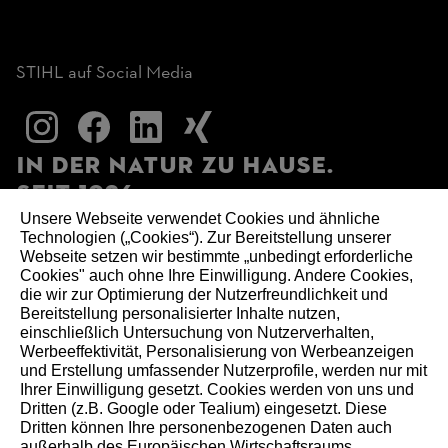
STIHL auf Social Media
In der Natur zu Hause.
Seit 1926.
Unsere Webseite verwendet Cookies und ähnliche
Technologien („Cookies“). Zur Bereitstellung unserer
Seit 100 Jahren prägen Verantwortung und Fortschritt
Webseite setzen wir bestimmte „unbedingt erforderliche
Cookies" auch ohne Ihre Einwilligung. Andere Cookies,
unser Handeln – für Menschen, Natur und kommende
die wir zur Optimierung der Nutzerfreundlichkeit und
Generationen.
Bereitstellung personalisierter Inhalte nutzen,
einschließlich Untersuchung von Nutzerverhalten,
Werbeeffektivität, Personalisierung von Werbeanzeigen
und Erstellung umfassender Nutzerprofile, werden nur mit
Ihrer Einwilligung gesetzt. Cookies werden von uns und
Dritten (z.B. Google oder Tealium) eingesetzt. Diese
Dritten können Ihre personenbezogenen Daten auch
außerhalb des Europäischen Wirtschaftsraums