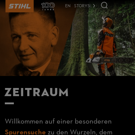
der
Seite
EN
STORYS
anspringen
Zeitraum
Willkommen auf einer besonderen
Spurensuche
zu den Wurzeln, dem