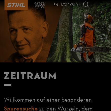
der
Seite
EN
STORYS
anspringen
Zeitraum
Willkommen auf einer besonderen
Spurensuche
zu den Wurzeln, dem