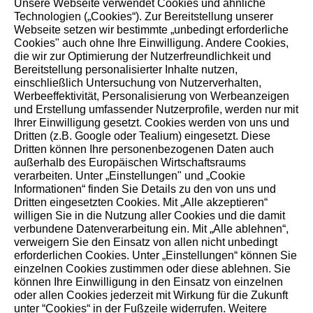
Unsere Webseite verwendet Cookies und ähnliche
Technologien („Cookies“). Zur Bereitstellung unserer
Seit 100 Jahren prägen Verantwortung und Fortschritt
Webseite setzen wir bestimmte „unbedingt erforderliche
Cookies" auch ohne Ihre Einwilligung. Andere Cookies,
unser Handeln – für Menschen, Natur und kommende
die wir zur Optimierung der Nutzerfreundlichkeit und
Generationen.
Bereitstellung personalisierter Inhalte nutzen,
einschließlich Untersuchung von Nutzerverhalten,
Werbeeffektivität, Personalisierung von Werbeanzeigen
und Erstellung umfassender Nutzerprofile, werden nur mit
Ihrer Einwilligung gesetzt. Cookies werden von uns und
Dritten (z.B. Google oder Tealium) eingesetzt. Diese
Dritten können Ihre personenbezogenen Daten auch
außerhalb des Europäischen Wirtschaftsraums
verarbeiten. Unter „Einstellungen" und „Cookie
Informationen“ finden Sie Details zu den von uns und
Dritten eingesetzten Cookies. Mit „Alle akzeptieren“
willigen Sie in die Nutzung aller Cookies und die damit
verbundene Datenverarbeitung ein. Mit „Alle ablehnen“,
verweigern Sie den Einsatz von allen nicht unbedingt
erforderlichen Cookies. Unter „Einstellungen“ können Sie
einzelnen Cookies zustimmen oder diese ablehnen. Sie
können Ihre Einwilligung in den Einsatz von einzelnen
corporate.stihl.de
oder allen Cookies jederzeit mit Wirkung für die Zukunft
unter “Cookies“ in der Fußzeile widerrufen. Weitere