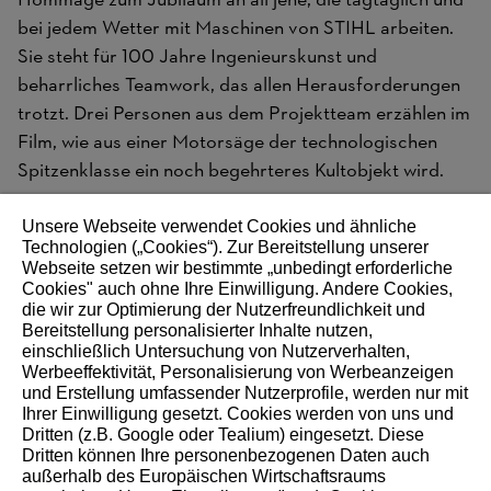
Hommage zum Jubiläum an all jene, die tagtäglich und
bei jedem Wetter mit Maschinen von STIHL arbeiten.
Sie steht für 100 Jahre Ingenieurskunst und
beharrliches Teamwork, das allen Herausforderungen
trotzt. Drei Personen aus dem Projektteam erzählen im
Film, wie aus einer Motorsäge der technologischen
Spitzenklasse ein noch begehrteres Kultobjekt wird.
Unsere Webseite verwendet Cookies und ähnliche
Technologien („Cookies“). Zur Bereitstellung unserer
Webseite setzen wir bestimmte „unbedingt erforderliche
Cookies" auch ohne Ihre Einwilligung. Andere Cookies,
die wir zur Optimierung der Nutzerfreundlichkeit und
Weitere Storys
Bereitstellung personalisierter Inhalte nutzen,
einschließlich Untersuchung von Nutzerverhalten,
Werbeeffektivität, Personalisierung von Werbeanzeigen
und Erstellung umfassender Nutzerprofile, werden nur mit
Ihrer Einwilligung gesetzt. Cookies werden von uns und
Dritten (z.B. Google oder Tealium) eingesetzt. Diese
Dritten können Ihre personenbezogenen Daten auch
STIHL auf Social Media
außerhalb des Europäischen Wirtschaftsraums