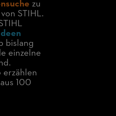
ensuche
zu
von STIHL.
 STIHL
Ideen
b bislang
de einzelne
nd.
6 erzählen
 aus 100