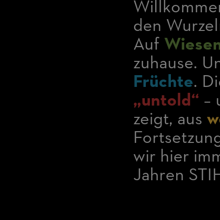
Willkommen
den Wurzel
Auf
Wiesen
zuhause. U
Früchte
. D
„untold“
– 
zeigt, aus
w
Fortsetzung
wir hier i
Jahren STI