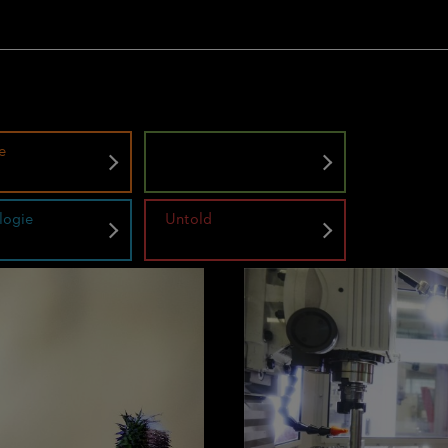
e
Natur
logie
Untold