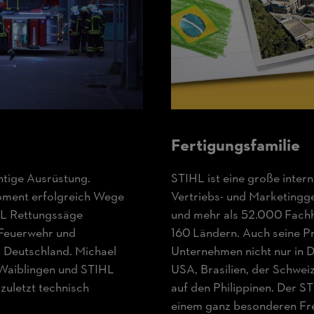
Fertigungs­familie
chtige Ausrüstung.
STIHL ist eine große intern
oment erfolgreich Wege
Vertriebs- und Marketingge
IHL Rettungssäge
und mehr als 52.000 Fachh
 Feuerwehr und
160 Ländern. Auch seine P
 Deutschland. Michael
Unternehmen nicht nur in D
 Waiblingen und STIHL
USA, Brasilien, der Schwei
t zuletzt technisch
auf den Philippinen. Der ST
einem ganz besonderen Fr