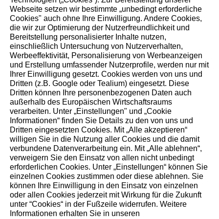
Seit 100 Jahren prägen Verantwortung und Fortschritt
Webseite setzen wir bestimmte „unbedingt erforderliche
Cookies" auch ohne Ihre Einwilligung. Andere Cookies,
unser Handeln – für Menschen, Natur und kommende
die wir zur Optimierung der Nutzerfreundlichkeit und
Generationen.
Bereitstellung personalisierter Inhalte nutzen,
einschließlich Untersuchung von Nutzerverhalten,
Werbeeffektivität, Personalisierung von Werbeanzeigen
und Erstellung umfassender Nutzerprofile, werden nur mit
Ihrer Einwilligung gesetzt. Cookies werden von uns und
Dritten (z.B. Google oder Tealium) eingesetzt. Diese
Dritten können Ihre personenbezogenen Daten auch
außerhalb des Europäischen Wirtschaftsraums
verarbeiten. Unter „Einstellungen" und „Cookie
Informationen“ finden Sie Details zu den von uns und
Dritten eingesetzten Cookies. Mit „Alle akzeptieren“
willigen Sie in die Nutzung aller Cookies und die damit
verbundene Datenverarbeitung ein. Mit „Alle ablehnen“,
verweigern Sie den Einsatz von allen nicht unbedingt
erforderlichen Cookies. Unter „Einstellungen“ können Sie
einzelnen Cookies zustimmen oder diese ablehnen. Sie
können Ihre Einwilligung in den Einsatz von einzelnen
corporate.stihl.de
oder allen Cookies jederzeit mit Wirkung für die Zukunft
unter “Cookies“ in der Fußzeile widerrufen. Weitere
Impressum
Informationen erhalten Sie in unseren