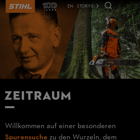
der
Seite
EN
STORYS
anspringen
Zeitraum
Willkommen auf einer besonderen
Spurensuche
zu den Wurzeln, dem