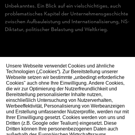
Unbekanntes. Ein Blick auf ein vielschichtiges, auch
problematisches Kapitel der Unternehmensgeschichte
zwischen Aufbauleistung und Internationalisierung, NS-
Diktatur, politischer Belastung und Weltkrieg.
STIHL auf Social Media
Unsere Webseite verwendet Cookies und ähnliche
Technologien („Cookies“). Zur Bereitstellung unserer
Webseite setzen wir bestimmte „unbedingt erforderliche
Cookies" auch ohne Ihre Einwilligung. Andere Cookies,
die wir zur Optimierung der Nutzerfreundlichkeit und
In der Natur zu Hause.
Bereitstellung personalisierter Inhalte nutzen,
Seit 1926.
einschließlich Untersuchung von Nutzerverhalten,
Werbeeffektivität, Personalisierung von Werbeanzeigen
und Erstellung umfassender Nutzerprofile, werden nur mit
Ihrer Einwilligung gesetzt. Cookies werden von uns und
Seit 100 Jahren prägen Verantwortung und Fortschritt
Dritten (z.B. Google oder Tealium) eingesetzt. Diese
unser Handeln – für Menschen, Natur und kommende
Dritten können Ihre personenbezogenen Daten auch
außerhalb des Europäischen Wirtschaftsraums