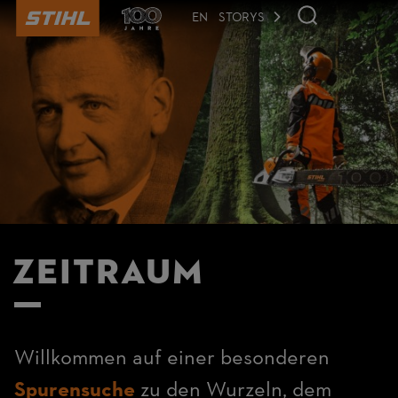
der
Seite
EN
STORYS
anspringen
Zeitraum
Willkommen auf einer besonderen
Spurensuche
zu den Wurzeln, dem