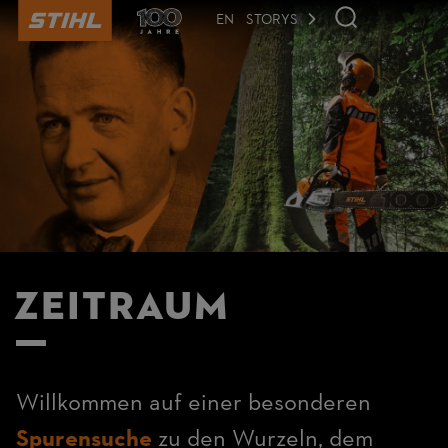
der
Seite
EN
STORYS
anspringen
Zeitraum
Willkommen auf einer besonderen
Spurensuche
zu den Wurzeln, dem