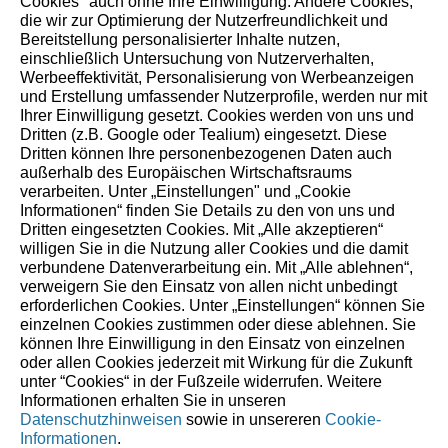
Cookies" auch ohne Ihre Einwilligung. Andere Cookies,
unser Handeln – für Menschen, Natur und kommende
die wir zur Optimierung der Nutzerfreundlichkeit und
Generationen.
Bereitstellung personalisierter Inhalte nutzen,
einschließlich Untersuchung von Nutzerverhalten,
Werbeeffektivität, Personalisierung von Werbeanzeigen
und Erstellung umfassender Nutzerprofile, werden nur mit
Ihrer Einwilligung gesetzt. Cookies werden von uns und
Dritten (z.B. Google oder Tealium) eingesetzt. Diese
Dritten können Ihre personenbezogenen Daten auch
außerhalb des Europäischen Wirtschaftsraums
verarbeiten. Unter „Einstellungen" und „Cookie
Informationen“ finden Sie Details zu den von uns und
Dritten eingesetzten Cookies. Mit „Alle akzeptieren“
willigen Sie in die Nutzung aller Cookies und die damit
verbundene Datenverarbeitung ein. Mit „Alle ablehnen“,
verweigern Sie den Einsatz von allen nicht unbedingt
erforderlichen Cookies. Unter „Einstellungen“ können Sie
einzelnen Cookies zustimmen oder diese ablehnen. Sie
können Ihre Einwilligung in den Einsatz von einzelnen
corporate.stihl.de
oder allen Cookies jederzeit mit Wirkung für die Zukunft
unter “Cookies“ in der Fußzeile widerrufen. Weitere
Impressum
Informationen erhalten Sie in unseren
Datenschutzhinweisen
sowie in unsereren
Cookie-
Datenschutz
Informationen
.